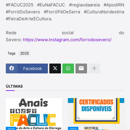
#FACUC2025 #EuNaFACUC #regiaodaareia #ApodiRN
#ForróDoSevero #ForróPéDeSerra #CulturaNordestina
#FeiraDeArteECultura.
Rede social do
Severo:
https://www.instagram.com/forrodosevero/
Tags
2025
Facebook
ÚLTIMAS
2025
2025