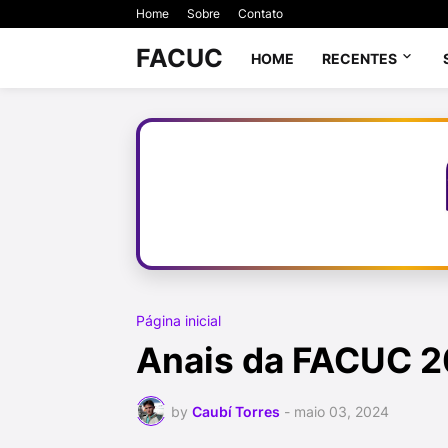
Home
Sobre
Contato
FACUC
HOME
RECENTES
Página inicial
Anais da FACUC 
by
Caubí Torres
-
maio 03, 2024