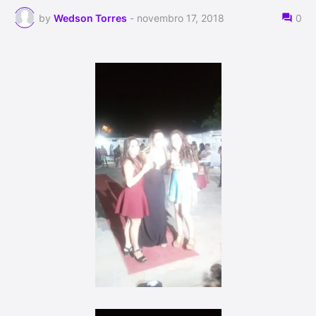
by
Wedson Torres
-
novembro 17, 2018
0