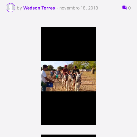
by
Wedson Torres
-
novembro 18, 2018
0