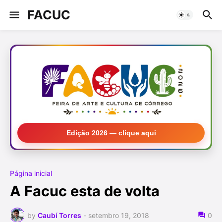
FACUC
Edição 2026 — clique aqui
Página inicial
A Facuc esta de volta
by
Caubí Torres
-
setembro 19, 2018
0